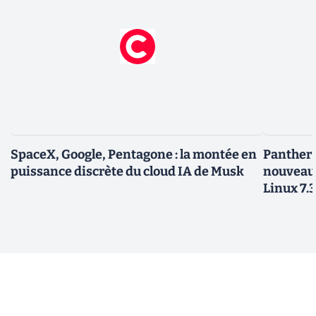
SpaceX, Google, Pentagone : la montée en
Panther L
puissance discrète du cloud IA de Musk
nouveau
Linux 7.