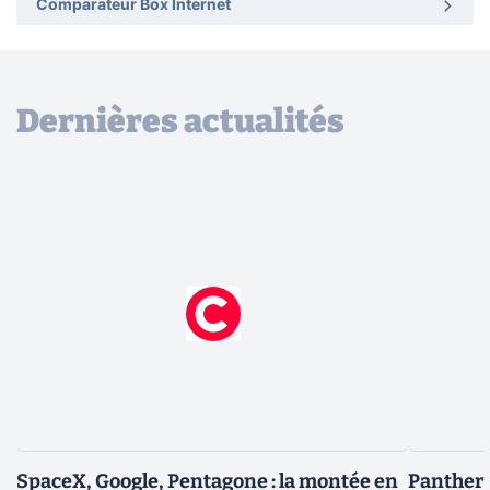
Comparateur Box Internet
Dernières actualités
SpaceX, Google, Pentagone : la montée en
Panther L