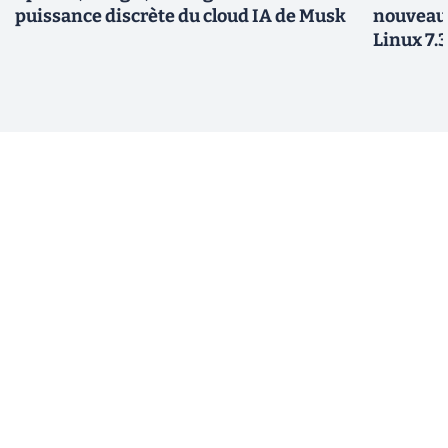
puissance discrète du cloud IA de Musk
nouveau
Linux 7.