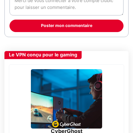
Poster mon commentaire
Le VPN conçu pour le gaming
CyberGhost