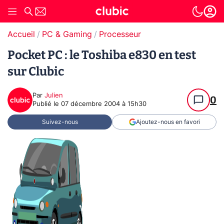
Accueil
PC & Gaming
Processeur
Pocket PC : le Toshiba e830 en test
sur Clubic
Par
Julien
0
Publié le
07 décembre 2004 à 15h30
Suivez-nous
Ajoutez-nous en favori