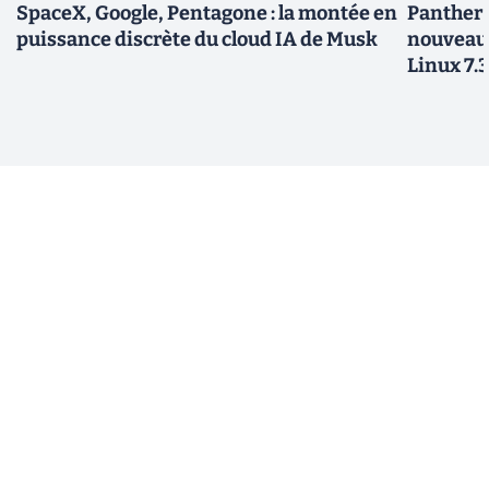
SpaceX, Google, Pentagone : la montée en
Panther L
puissance discrète du cloud IA de Musk
nouveau
Linux 7.