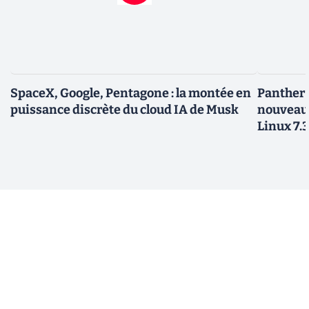
SpaceX, Google, Pentagone : la montée en
Panther L
puissance discrète du cloud IA de Musk
nouveau
Linux 7.