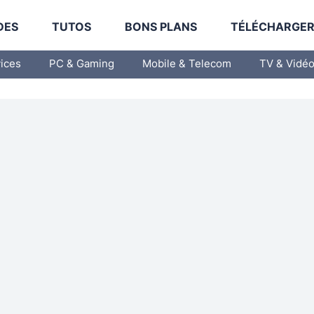
DES
TUTOS
BONS PLANS
TÉLÉCHARGE
vices
PC & Gaming
Mobile & Telecom
TV & Vidé