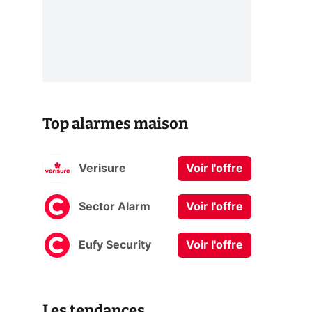
Top alarmes maison
Verisure
Voir l'offre
Sector Alarm
Voir l'offre
Eufy Security
Voir l'offre
Les tendances