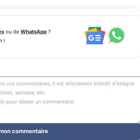
és
ou de
WhatsApp
?
h !
 mon commentaire