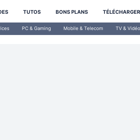
DES
TUTOS
BONS PLANS
TÉLÉCHARGE
vices
PC & Gaming
Mobile & Telecom
TV & Vidé