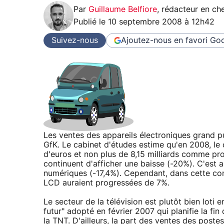
Par
Guillaume Belfiore
,
rédacteur en che
Publié le
10 septembre 2008 à 12h42
Suivez-nous
Ajoutez-nous en favori
Goo
Les ventes des appareils électroniques grand pu
GfK. Le cabinet d'études estime qu'en 2008, le ch
d'euros et non plus de 8,15 milliards comme pr
continuent d'afficher une baisse (-20%). C'est 
numériques (-17,4%). Cependant, dans cette conj
LCD auraient progressées de 7%.
Le secteur de la télévision est plutôt bien lot
futur" adopté en février 2007 qui planifie la fi
la TNT. D'ailleurs, la part des ventes des pos