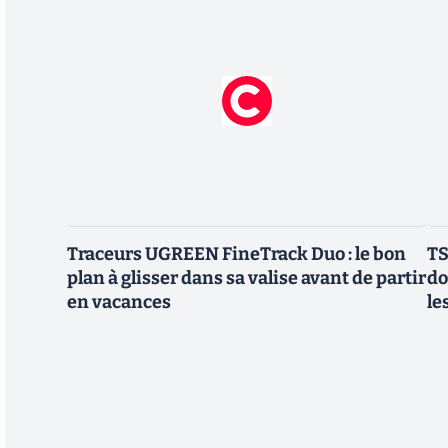
Traceurs UGREEN FineTrack Duo : le bon
TS
plan à glisser dans sa valise avant de partir
do
en vacances
le