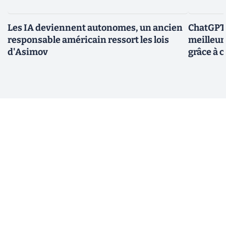
Les IA deviennent autonomes, un ancien
ChatGPT-
responsable américain ressort les lois
meilleur
d'Asimov
grâce à c