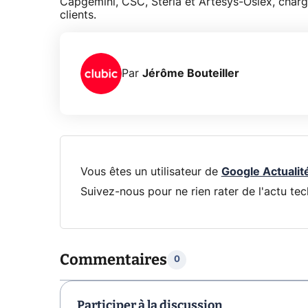
Capgemini, CSC, Steria et Artesys-Osiex, charg
clients.
Par
Jérôme Bouteiller
Vous êtes un utilisateur de
Google Actualit
Suivez-nous pour ne rien rater de l'actu tec
Commentaires
0
Participer à la discussion