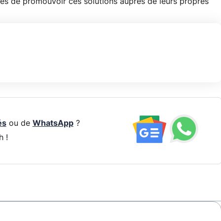
és de promouvoir ces solutions auprès de leurs propres
és
ou de
WhatsApp
?
h !