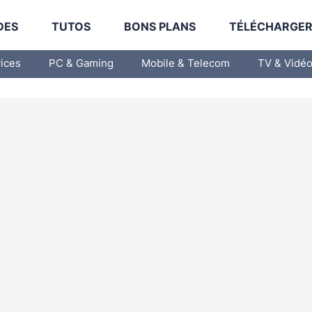
DES
TUTOS
BONS PLANS
TÉLÉCHARGE
vices
PC & Gaming
Mobile & Telecom
TV & Vidé