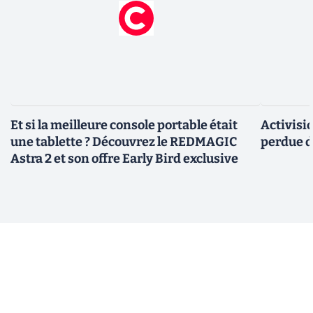
Et si la meilleure console portable était
Activisi
une tablette ? Découvrez le REDMAGIC
perdue d
Astra 2 et son offre Early Bird exclusive