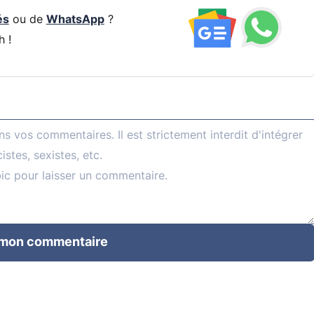
és
ou de
WhatsApp
?
h !
 mon commentaire