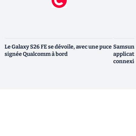
Le Galaxy S26 FE se dévoile, avec une puce
Samsung 
signée Qualcomm à bord
applicati
connexio