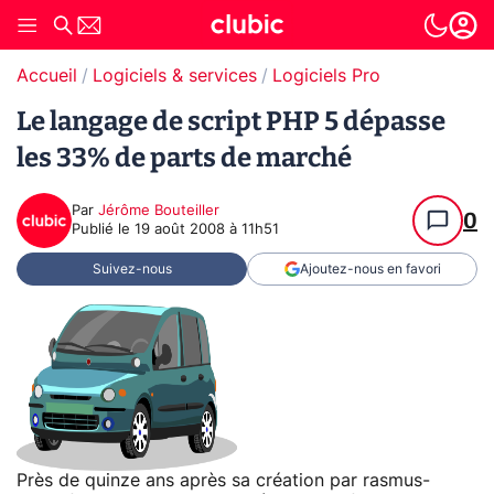
Accueil
Logiciels & services
Logiciels Pro
Le langage de script PHP 5 dépasse
les 33% de parts de marché
Par
Jérôme Bouteiller
0
Publié le
19 août 2008 à 11h51
Suivez-nous
Ajoutez-nous en favori
Près de quinze ans après sa création par rasmus-