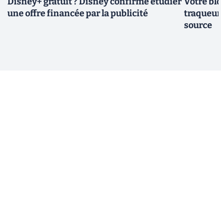
Disney+ gratuit ? Disney confirme étudier
Votre bl
une offre financée par la publicité
traqueurs
source