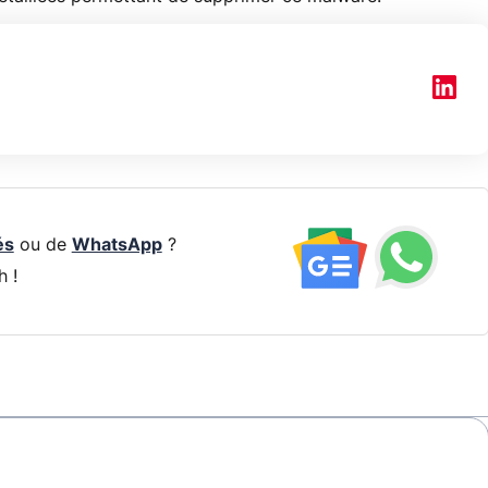
és
ou de
WhatsApp
?
h !