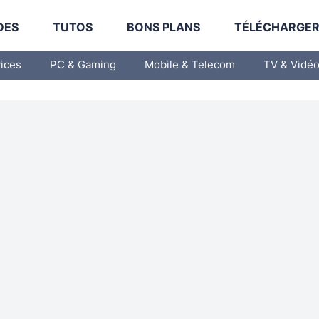
DES
TUTOS
BONS PLANS
TÉLÉCHARGE
vices
PC & Gaming
Mobile & Telecom
TV & Vidé