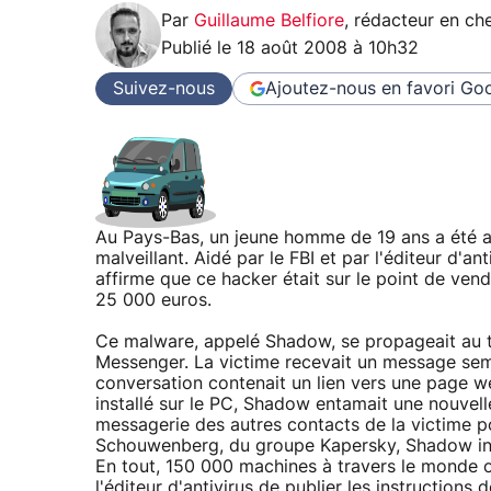
Par
Guillaume Belfiore
,
rédacteur en che
Publié le
18 août 2008 à 10h32
Suivez-nous
Ajoutez-nous en favori
Goo
Au Pays-Bas, un jeune homme de 19 ans a été a
malveillant. Aidé par le FBI et par l'éditeur d'a
affirme que ce hacker était sur le point de ven
25 000 euros.
Ce malware, appelé Shadow, se propageait au t
Messenger. La victime recevait un message semb
conversation contenait un lien vers une page web 
installé sur le PC, Shadow entamait une nouvell
messagerie des autres contacts de la victime p
Schouwenberg, du groupe Kapersky, Shadow instal
En tout, 150 000 machines à travers le monde o
l'éditeur d'antivirus de publier
les instructions
dé