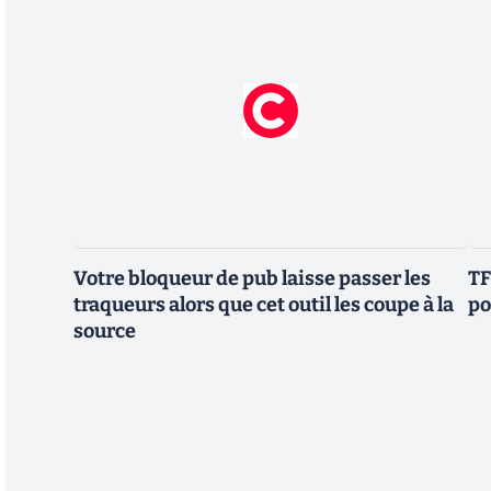
Votre bloqueur de pub laisse passer les
TF
traqueurs alors que cet outil les coupe à la
po
source