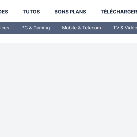
DES
TUTOS
BONS PLANS
TÉLÉCHARGE
vices
PC & Gaming
Mobile & Telecom
TV & Vidé