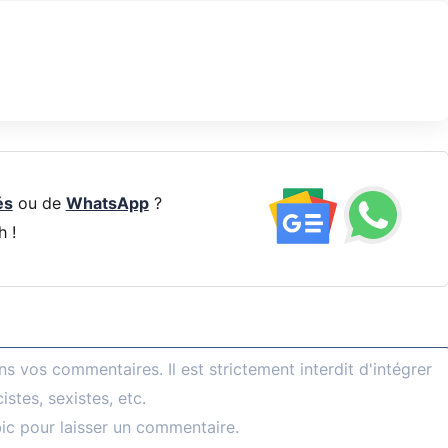
és
ou de
WhatsApp
?
h !