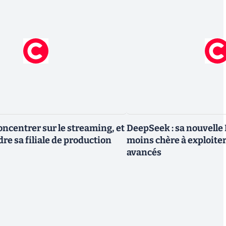
oncentrer sur le streaming, et
DeepSeek : sa nouvelle I
re sa filiale de production
moins chère à exploite
avancés