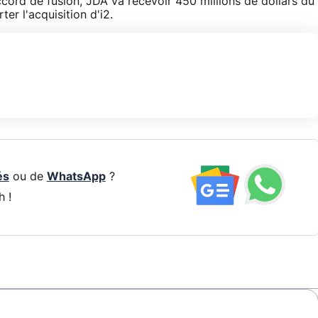
ccord de fusion, JDA va recevoir 450 millions de dollars du
er l'acquisition d'i2.
és
ou de
WhatsApp
?
h !