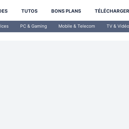
DES
TUTOS
BONS PLANS
TÉLÉCHARGE
vices
PC & Gaming
Mobile & Telecom
TV & Vidé