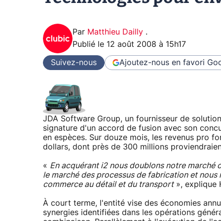
Par
Matthieu Dailly
.
Publié le
12 août 2008 à 15h17
Suivez-nous
Ajoutez-nous en favori
Goo
JDA Software Group, un fournisseur de solution
signature d'un accord de fusion avec son concu
en espèces. Sur douze mois, les revenus pro for
dollars, dont près de 300 millions proviendraie
«
En acquérant i2 nous doublons notre marché ci
le marché des processus de fabrication et nous 
commerce au détail et du transport
», explique
À court terme, l'entité vise des économies annu
synergies identifiées dans les opérations généra