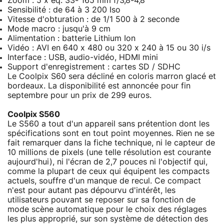
Zoom : 5 x eq. 33- 165 mm f/3,8-4,8
Sensibilité : de 64 à 3 200 Iso
Vitesse d'obturation : de 1/1 500 à 2 seconde
Mode macro : jusqu'à 9 cm
Alimentation : batterie Lithium Ion
Vidéo : AVI en 640 x 480 ou 320 x 240 à 15 ou 30 i/s
Interface : USB, audio-vidéo, HDMI mini
Support d'enregistrement : cartes SD / SDHC
Le Coolpix S60 sera décliné en coloris marron glacé et
bordeaux. La disponibilité est annoncée pour fin
septembre pour un prix de 299 euros.
Coolpix S560
Le S560 a tout d'un appareil sans prétention dont les
spécifications sont en tout point moyennes. Rien ne se
fait remarquer dans la fiche technique, ni le capteur de
10 millions de pixels (une telle résolution est courante
aujourd'hui), ni l'écran de 2,7 pouces ni l'objectif qui,
comme la plupart de ceux qui équipent les compacts
actuels, souffre d'un manque de recul. Ce compact
n'est pour autant pas dépourvu d'intérêt, les
utilisateurs pouvant se reposer sur sa fonction de
mode scène automatique pour le choix des réglages
les plus approprié, sur son système de détection des