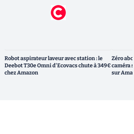
Robot aspirateur laveur avec station : le
Zéro abo
Deebot T30e Omni d'Ecovacs chute à 349€
caméra so
chez Amazon
sur Ama