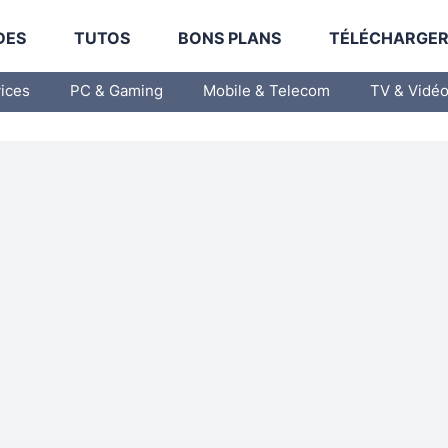
DES
TUTOS
BONS PLANS
TÉLÉCHARGE
vices
PC & Gaming
Mobile & Telecom
TV & Vidé