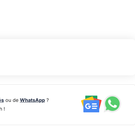
és
ou de
WhatsApp
?
h !