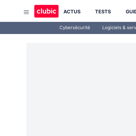
ACTUS
TESTS
GUI
Cybersécurité
Logiciels & ser