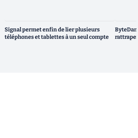
Signal permet enfin de lier plusieurs
ByteDanc
téléphones et tablettes à un seul compte
rattrape