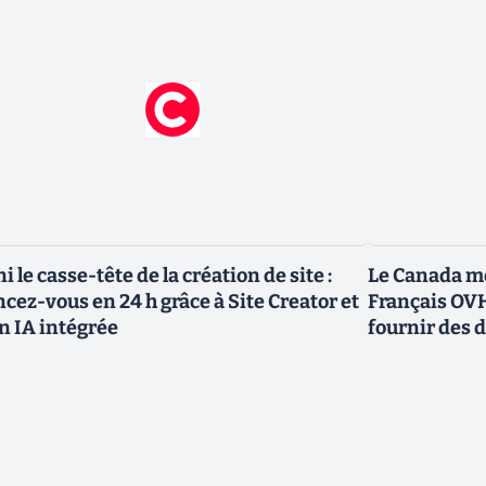
ni le casse-tête de la création de site :
Le Canada me
ncez-vous en 24 h grâce à Site Creator et
Français OVH
n IA intégrée
fournir des 