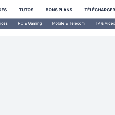
DES
TUTOS
BONS PLANS
TÉLÉCHARGE
vices
PC & Gaming
Mobile & Telecom
TV & Vidé