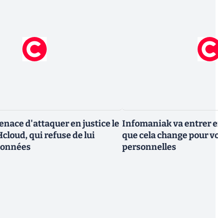
nace d'attaquer en justice le
Infomaniak va entrer en
cloud, qui refuse de lui
que cela change pour v
données
personnelles