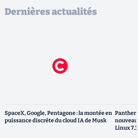
Dernières actualités
SpaceX, Google, Pentagone : la montée en
Panther L
puissance discrète du cloud IA de Musk
nouveau
Linux 7.