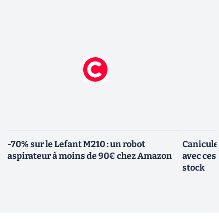
-70% sur le Lefant M210 : un robot
Canicule
aspirateur à moins de 90€ chez Amazon
avec ces
stock