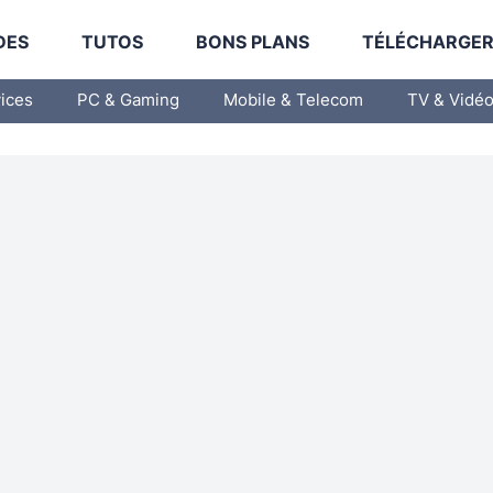
DES
TUTOS
BONS PLANS
TÉLÉCHARGE
vices
PC & Gaming
Mobile & Telecom
TV & Vidé