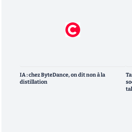
IA : chez ByteDance, on dit non à la
Ta
distillation
so
ta