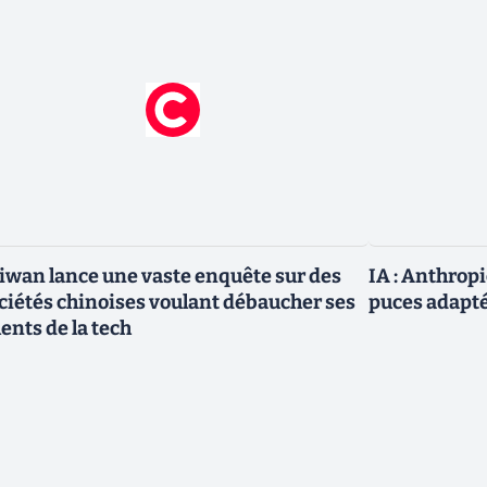
iwan lance une vaste enquête sur des
IA : Anthrop
ciétés chinoises voulant débaucher ses
puces adapté
lents de la tech