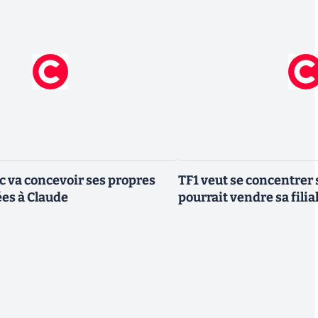
ic va concevoir ses propres
TF1 veut se concentrer 
es à Claude
pourrait vendre sa fili