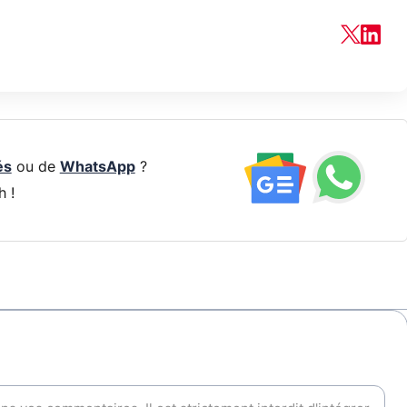
és
ou de
WhatsApp
?
h !