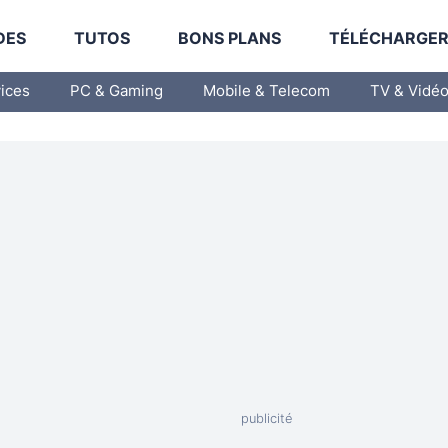
DES
TUTOS
BONS PLANS
TÉLÉCHARGE
vices
PC & Gaming
Mobile & Telecom
TV & Vidé