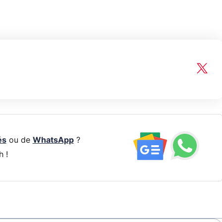
és
ou de
WhatsApp
?
h !