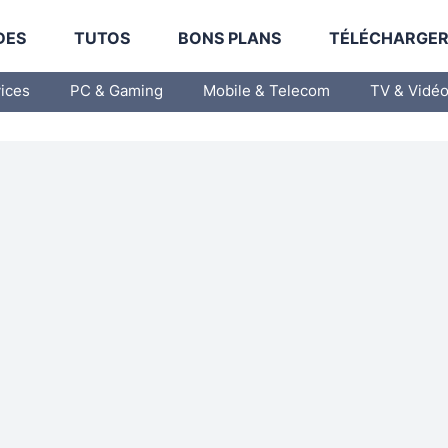
DES
TUTOS
BONS PLANS
TÉLÉCHARGE
vices
PC & Gaming
Mobile & Telecom
TV & Vidé