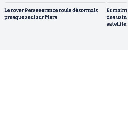
Le rover Perseverance roule désormais
Et maint
presque seul sur Mars
des usin
satellite