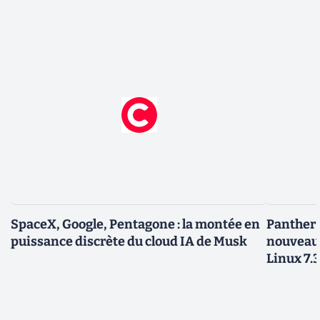
SpaceX, Google, Pentagone : la montée en
Panther L
puissance discrète du cloud IA de Musk
nouveau
Linux 7.