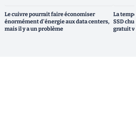
Le cuivre pourrait faire économiser
La tempér
énormément d'énergie aux data centers,
SSD chuc
mais il y a un problème
gratuit v