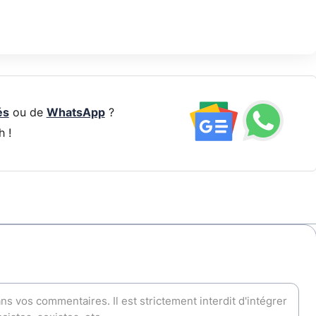
és
ou de
WhatsApp
?
h !