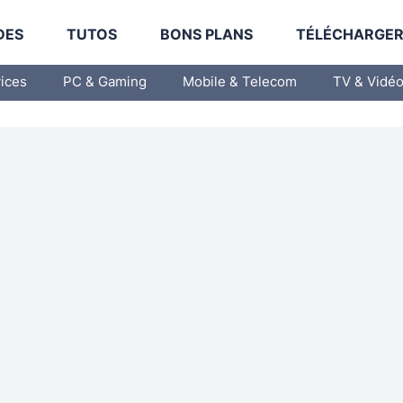
DES
TUTOS
BONS PLANS
TÉLÉCHARGE
vices
PC & Gaming
Mobile & Telecom
TV & Vidé