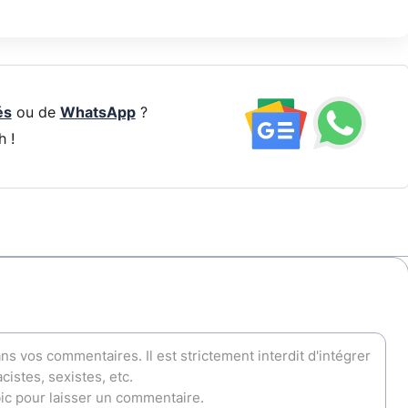
és
ou de
WhatsApp
?
h !