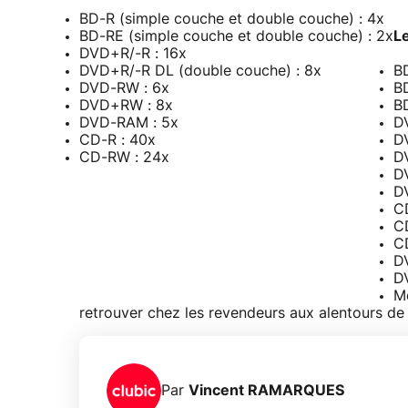
BD-R (simple couche et double couche) : 4x
BD-RE (simple couche et double couche) : 2x
Le
DVD+R/-R : 16x
DVD+R/-R DL (double couche) : 8x
BD
DVD-RW : 6x
B
DVD+RW : 8x
B
DVD-RAM : 5x
D
CD-R : 40x
D
CD-RW : 24x
D
D
D
C
C
C
D
D
M
retrouver chez les revendeurs aux alentours de
Par
Vincent RAMARQUES