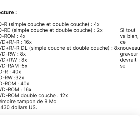
cture :
-R (simple couche et double couche) : 4x
D-RE (simple couche et double couche) : 2x
Si tout
D-ROM : 4x
va bien,
VD+R/-R : 16x
ce
VD+R/-R DL (simple couche et double couche) : 8x
nouveau
VD-RW : 8x
graveur
VD+RW : 8x
devrait
VD-RAM :5x
se
D-R : 40x
D-RW :32x
D-ROM : 40x
VD-ROM : 16x
VD-ROM double couche : 12x
émoire tampon de 8 Mo
 430 dollars US.