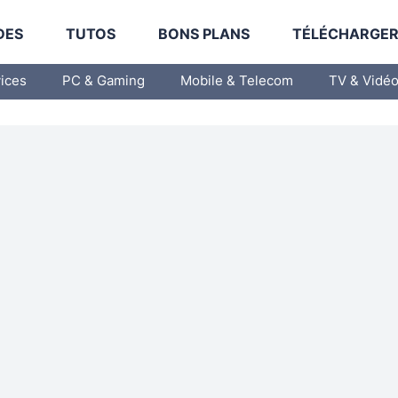
DES
TUTOS
BONS PLANS
TÉLÉCHARGE
vices
PC & Gaming
Mobile & Telecom
TV & Vidé