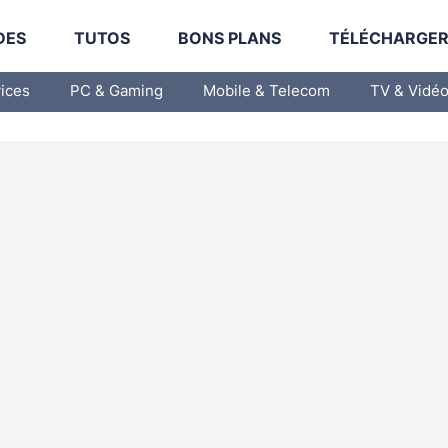
DES
TUTOS
BONS PLANS
TÉLÉCHARGE
vices
PC & Gaming
Mobile & Telecom
TV & Vidé