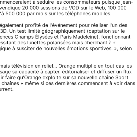
commenceraient à séduire les consommateurs puisque jean-
revendique 20 000 sessions de VOD sur le Web, 100 000
qu'à 500 000 par mois sur les téléphones mobiles.
galement profité de l'événement pour réaliser l'un des
n 3D. Un test limité géographiquement (captation sur le
gences Champs Élysées et Paris Madeleine), fonctionnant
ssitant des lunettes polarisées mais cherchant à «
ique à susciter de nouvelles émotions sportives. », selon
mais télévision en relief... Orange multiplie en tout cas les
ge sa capacité à capter, éditorialiser et diffuser un flux
ir faire qu'Orange exploite sur sa nouvelle chaîne Sport
des chaînes » même si ces dernières commencent à voir dans
rrent.