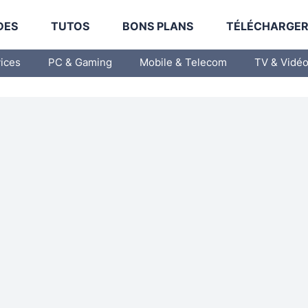
DES
TUTOS
BONS PLANS
TÉLÉCHARGE
vices
PC & Gaming
Mobile & Telecom
TV & Vidé