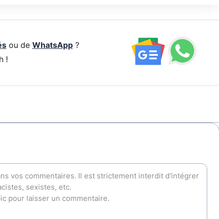
és
ou de
WhatsApp
?
h !