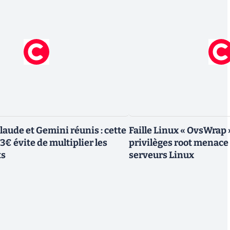
laude et Gemini réunis : cette
Faille Linux « OvsWrap 
23€ évite de multiplier les
privilèges root menace 
ts
serveurs Linux