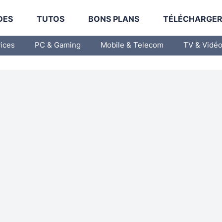
DES
TUTOS
BONS PLANS
TÉLÉCHARGE
vices
PC & Gaming
Mobile & Telecom
TV & Vidé