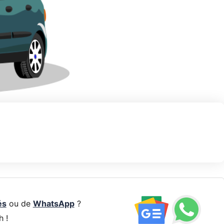
és
ou de
WhatsApp
?
h !