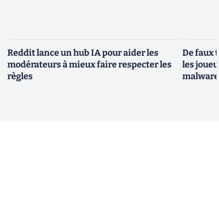
Reddit lance un hub IA pour aider les
De faux 
modérateurs à mieux faire respecter les
les joue
règles
malwar