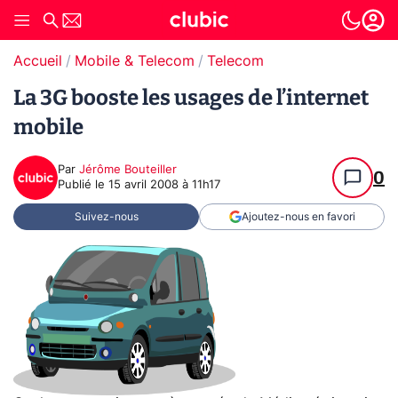
Accueil
Mobile & Telecom
Telecom
La 3G booste les usages de l’internet
mobile
Par
Jérôme Bouteiller
0
Publié le
15 avril 2008 à 11h17
Suivez-nous
Ajoutez-nous en favori