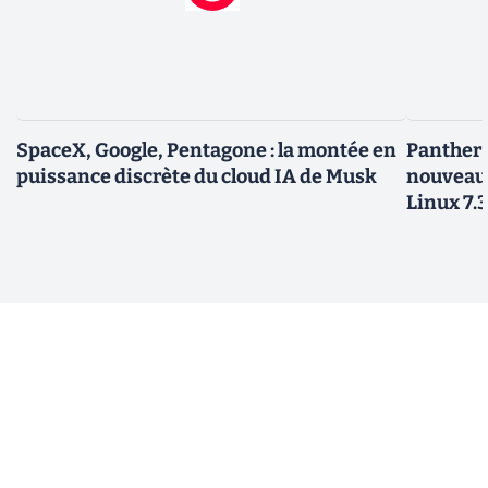
SpaceX, Google, Pentagone : la montée en
Panther L
puissance discrète du cloud IA de Musk
nouveau
Linux 7.