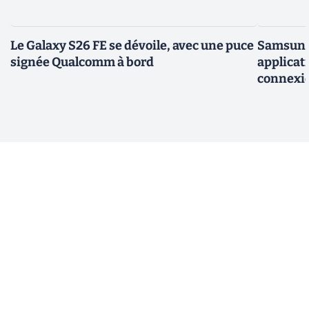
Le Galaxy S26 FE se dévoile, avec une puce
Samsung 
signée Qualcomm à bord
applicati
connexio