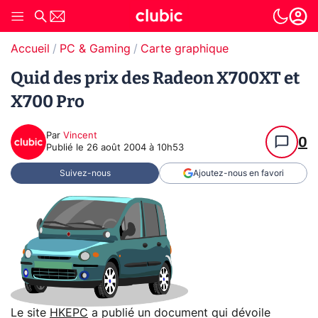
Accueil
PC & Gaming
Carte graphique
Quid des prix des Radeon X700XT et
X700 Pro
Par
Vincent
0
Publié le
26 août 2004 à 10h53
Suivez-nous
Ajoutez-nous en favori
Le site
HKEPC
a publié un document qui dévoile