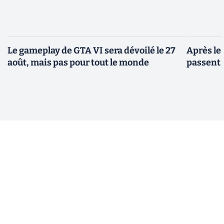
Le gameplay de GTA VI sera dévoilé le 27
Après le
août, mais pas pour tout le monde
passent 