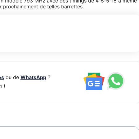
Un modèle 793 MHz avec des timings de 4-5-5-15 a même
 prochainement de telles barrettes.
és
ou de
WhatsApp
?
h !