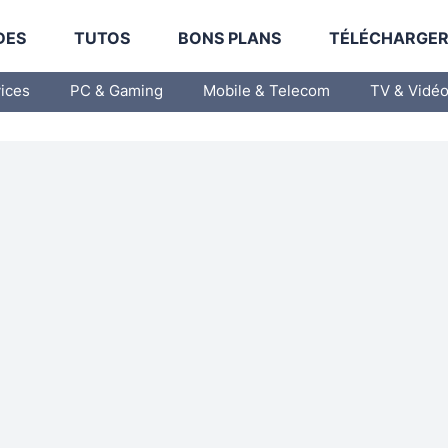
DES
TUTOS
BONS PLANS
TÉLÉCHARGE
vices
PC & Gaming
Mobile & Telecom
TV & Vidé