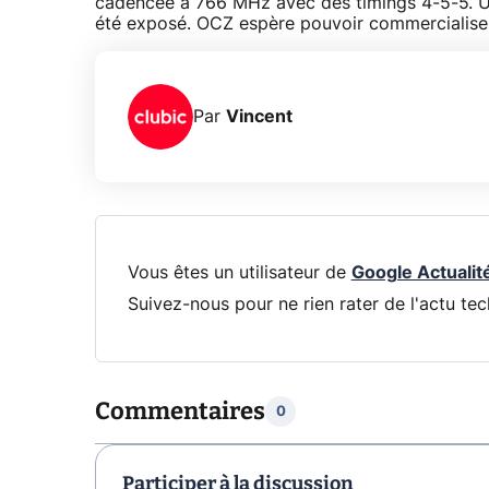
cadencée à 766 MHz avec des timings 4-5-5. 
été exposé. OCZ espère pouvoir commercialiser
Par
Vincent
Vous êtes un utilisateur de
Google Actualit
Suivez-nous pour ne rien rater de l'actu tec
Commentaires
0
Participer à la discussion