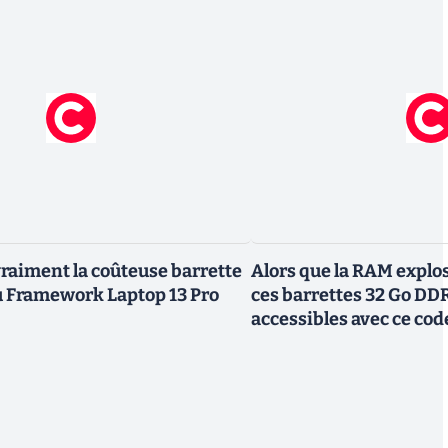
vraiment la coûteuse barrette
Alors que la RAM explos
Framework Laptop 13 Pro
ces barrettes 32 Go DD
accessibles avec ce co