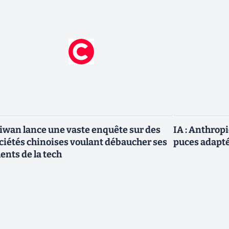
iwan lance une vaste enquête sur des
IA : Anthrop
ciétés chinoises voulant débaucher ses
puces adapté
lents de la tech