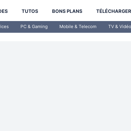
DES
TUTOS
BONS PLANS
TÉLÉCHARGE
vices
PC & Gaming
Mobile & Telecom
TV & Vidé