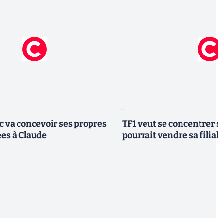
ic va concevoir ses propres
TF1 veut se concentrer 
es à Claude
pourrait vendre sa fili