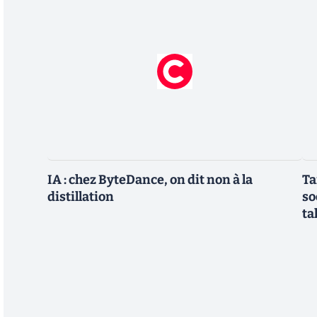
IA : chez ByteDance, on dit non à la
Ta
distillation
so
ta