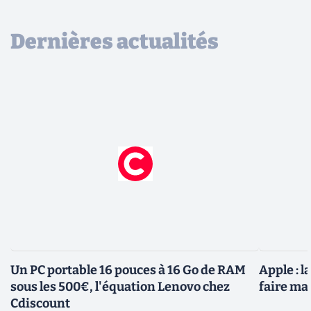
Dernières actualités
Un PC portable 16 pouces à 16 Go de RAM
Apple : 
sous les 500€, l'équation Lenovo chez
faire ma
Cdiscount