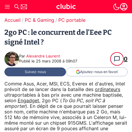
Accueil
PC & Gaming
PC portable
2go PC : le concurrent de l'Eee PC
signé Intel ?
Par
Alexandre Laurent
0
Publié le
25 mars 2008 à 09h07
Suivez-nous
Ajoutez-nous en favori
Comme Asus, Acer, MSI, ECS, Everex et d'autres, Intel
prévoit de se lancer dans la bataille des
ordinateurs
ultraportables à bas prix avec une machine baptisée,
selon
Engadget
, 2go PC (
To Go PC, soit PC à
emporter
). En dépit de ce que pourrait laisser penser
son nom, cette machine n'embarque pas 2 Go, mais
512 Mo de mémoire vive, associés à un Celeron M, lui-
même monté sur un chipset 915GMS. L'affichage serait
assuré par un écran de 9 pouces affichant une