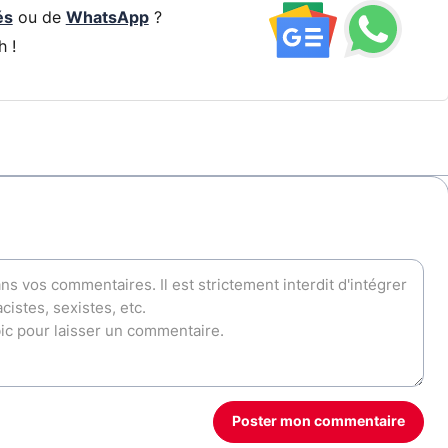
és
ou de
WhatsApp
?
h !
Poster mon commentaire