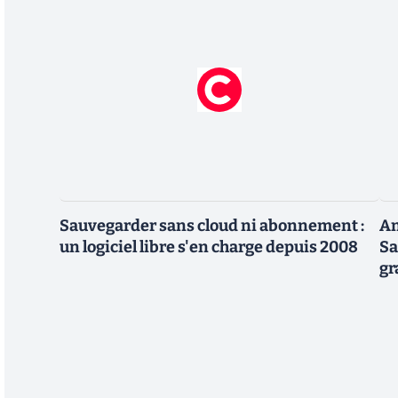
Sauvegarder sans cloud ni abonnement :
An
un logiciel libre s'en charge depuis 2008
Sa
gr