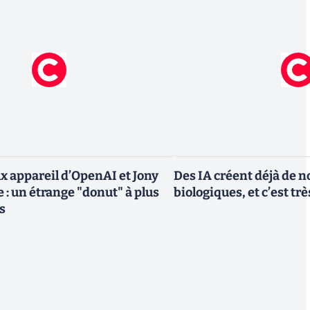
x appareil d’OpenAI et Jony
Des IA créent déjà de 
e : un étrange "donut" à plus
biologiques, et c’est tr
s