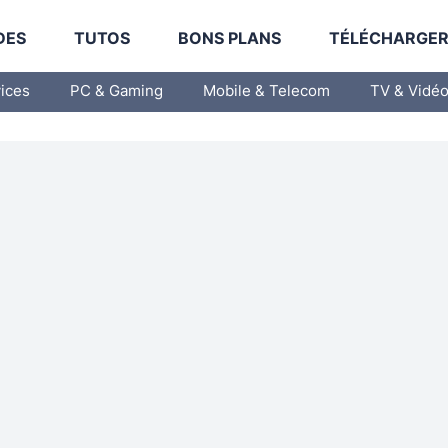
DES
TUTOS
BONS PLANS
TÉLÉCHARGE
vices
PC & Gaming
Mobile & Telecom
TV & Vidé