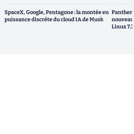
SpaceX, Google, Pentagone : la montée en
Panther L
puissance discrète du cloud IA de Musk
nouveau
Linux 7.