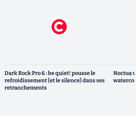
Dark Rock Pro 6 : be quiet! pousse le
Noctua v
refroidissement (et le silence) dans ses
watercoo
retranchements