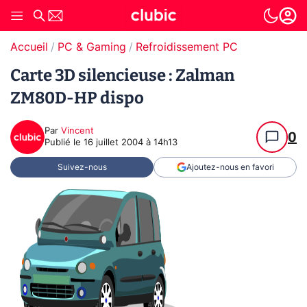
Accueil
PC & Gaming
Refroidissement PC
Carte 3D silencieuse : Zalman
ZM80D-HP dispo
Par
Vincent
0
Publié le
16 juillet 2004 à 14h13
Suivez-nous
Ajoutez-nous en favori