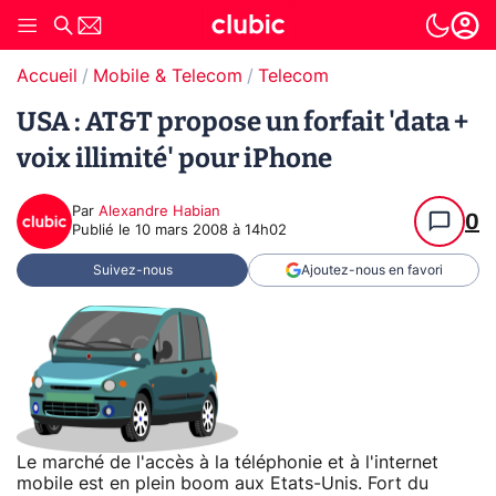
Accueil
Mobile & Telecom
Telecom
USA : AT&T propose un forfait 'data +
voix illimité' pour iPhone
Par
Alexandre Habian
0
Publié le
10 mars 2008 à 14h02
Suivez-nous
Ajoutez-nous en favori
Le marché de l'accès à la téléphonie et à l'internet
mobile est en plein boom aux Etats-Unis. Fort du