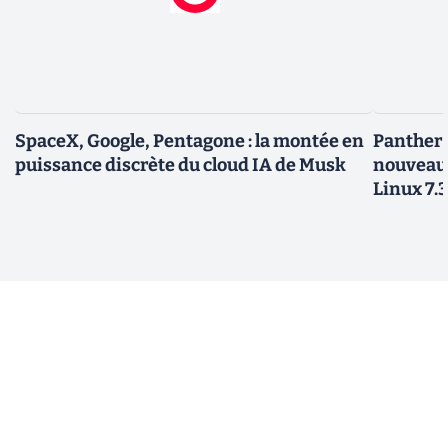
SpaceX, Google, Pentagone : la montée en
Panther L
puissance discrète du cloud IA de Musk
nouveau
Linux 7.