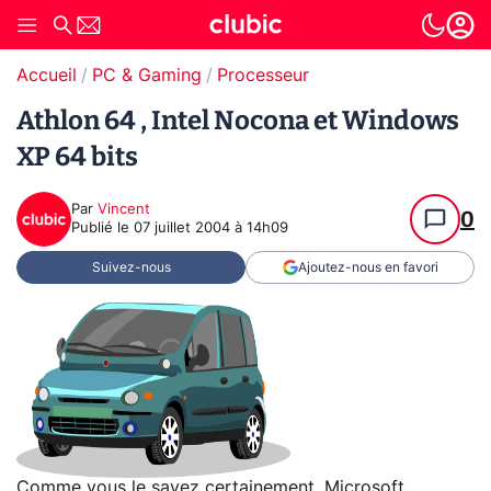
Accueil
PC & Gaming
Processeur
Athlon 64 , Intel Nocona et Windows
XP 64 bits
Par
Vincent
0
Publié le
07 juillet 2004 à 14h09
Suivez-nous
Ajoutez-nous en favori
Comme vous le savez certainement, Microsoft