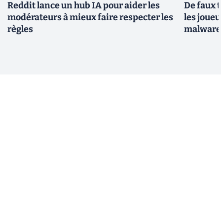
Reddit lance un hub IA pour aider les
De faux 
modérateurs à mieux faire respecter les
les joue
règles
malwar