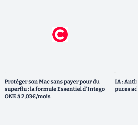
Protéger son Mac sans payer pour du
IA : Ant
superflu : la formule Essentiel d'Intego
puces ad
ONE à 2,03€/mois