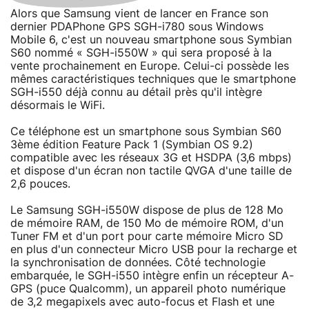
Alors que Samsung vient de lancer en France son
dernier PDAPhone GPS SGH-i780 sous Windows
Mobile 6, c'est un nouveau smartphone sous Symbian
S60 nommé « SGH-i550W » qui sera proposé à la
vente prochainement en Europe. Celui-ci possède les
mêmes caractéristiques techniques que le smartphone
SGH-i550 déjà connu au détail près qu'il intègre
désormais le WiFi.
Ce téléphone est un smartphone sous Symbian S60
3ème édition Feature Pack 1 (Symbian OS 9.2)
compatible avec les réseaux 3G et HSDPA (3,6 mbps)
et dispose d'un écran non tactile QVGA d'une taille de
2,6 pouces.
Le Samsung SGH-i550W dispose de plus de 128 Mo
de mémoire RAM, de 150 Mo de mémoire ROM, d'un
Tuner FM et d'un port pour carte mémoire Micro SD
en plus d'un connecteur Micro USB pour la recharge et
la synchronisation de données. Côté technologie
embarquée, le SGH-i550 intègre enfin un récepteur A-
GPS (puce Qualcomm), un appareil photo numérique
de 3,2 megapixels avec auto-focus et Flash et une