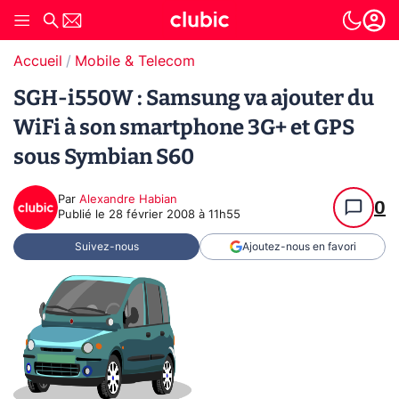
Accueil
Mobile & Telecom
SGH-i550W : Samsung va ajouter du
WiFi à son smartphone 3G+ et GPS
sous Symbian S60
Par
Alexandre Habian
0
Publié le
28 février 2008 à 11h55
Suivez-nous
Ajoutez-nous en favori