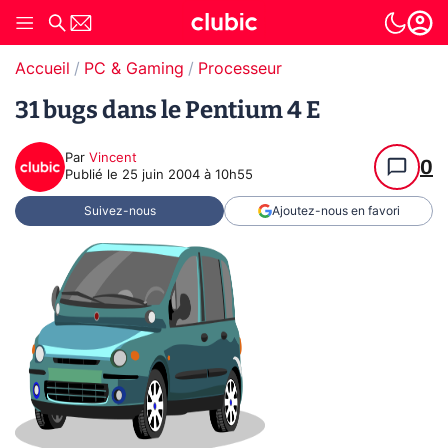
Accueil
PC & Gaming
Processeur
31 bugs dans le Pentium 4 E
Par
Vincent
0
Publié le
25 juin 2004 à 10h55
Suivez-nous
Ajoutez-nous en favori