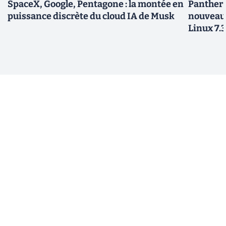
SpaceX, Google, Pentagone : la montée en
Panther L
puissance discrète du cloud IA de Musk
nouveau
Linux 7.